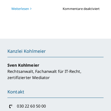
für
Weiterlesen
Kommentare deaktiviert
Vereins
kann
Eintra
als
Idealve
trotz
Gemein
ablehn
Kanzlei Kohlmeier
Sven Kohlmeier
Rechtsanwalt, Fachanwalt für IT-Recht,
zertifizierter Mediator
Kontakt
030 22 60 50 00