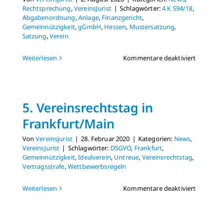
Rechtsprechung
,
VereinsJurist
|
Schlagwörter:
4 K 594/18
,
Abgabenordnung
,
Anlage
,
Finanzgericht
,
Gemeinnützigkeit
,
gGmbH
,
Hessen
,
Mustersatzung
,
Satzung
,
Verein
für
Weiterlesen
Kommentare deaktiviert
Urteil:
Gemein
Organi
könne
5. Vereinsrechtstag in
Wortla
der
Frankfurt/Main
Muster
anpass
Von
Vereinsjurist
|
28. Februar 2020
|
Kategorien:
News
,
VereinsJurist
|
Schlagwörter:
DSGVO
,
Frankfurt
,
Gemeinnützigkeit
,
Idealverein
,
Untreue
,
Vereinsrechtstag
,
Vertragsstrafe
,
Wettbewerbsregeln
für
Weiterlesen
Kommentare deaktiviert
5.
Vereins
in