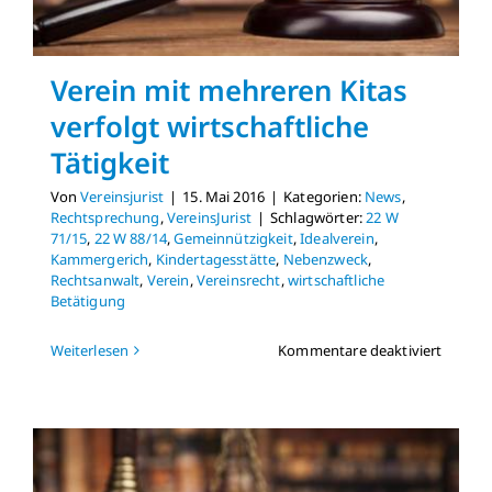
Verein mit mehreren Kitas
verfolgt wirtschaftliche
Tätigkeit
Von
Vereinsjurist
|
15. Mai 2016
|
Kategorien:
News
,
Rechtsprechung
,
VereinsJurist
|
Schlagwörter:
22 W
71/15
,
22 W 88/14
,
Gemeinnützigkeit
,
Idealverein
,
Kammergerich
,
Kindertagesstätte
,
Nebenzweck
,
Rechtsanwalt
,
Verein
,
Vereinsrecht
,
wirtschaftliche
Betätigung
für
Weiterlesen
Kommentare deaktiviert
Verein
mit
mehrer
Kitas
verfolg
wirtsch