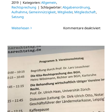
2019
|
Kategorien:
Allgemein
,
Rechtsprechung
|
Schlagwörter:
Abgabenordnung
,
Aufnahme
,
Gemeinnützigkeit
,
Mitglieder
,
Mitgliedschaft
,
Satzung
für
Weiterlesen
Kommentare deaktiviert
Neue
Regeln
für
Gemein
Satzun
anpass