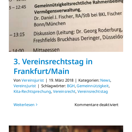
3. Vereinsrechtstag in
Frankfurt/Main
Von
Vereinsjurist
|
19. März 2018
|
Kategorien:
News
,
VereinsJurist
|
Schlagwörter:
BGH
,
Gemeinnützigkeit
,
Kita-Rechtsprechung
,
Vereinsrecht
,
Vereinsrechtstag
für
Weiterlesen
Kommentare deaktiviert
3.
Vereins
in
Frankf