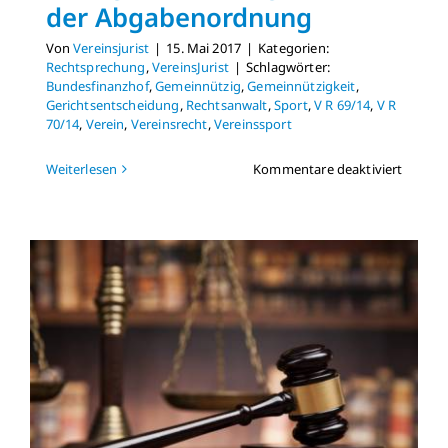
der Abgabenordnung
Von
Vereinsjurist
|
15. Mai 2017
|
Kategorien:
Rechtsprechung
,
VereinsJurist
|
Schlagwörter:
Bundesfinanzhof
,
Gemeinnützig
,
Gemeinnützigkeit
,
Gerichtsentscheidung
,
Rechtsanwalt
,
Sport
,
V R 69/14
,
V R
70/14
,
Verein
,
Vereinsrecht
,
Vereinssport
für
Weiterlesen
Kommentare deaktiviert
Turnier
ist
kein
Sport,
aber
gemein
im
Sinne
der
Abgab