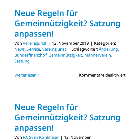
Frankf
Neue Regeln für
Gemeinnützigkeit? Satzung
anpassen!
Von
Vereinsjurist
|
12. November 2019
|
Kategorien:
News
,
Service
,
VereinsJurist
|
Schlagwörter:
Änderung
,
Bundesfinanzhof
,
Gemeinnützigkeit
,
Männerverein
,
Satzung
für
Weiterlesen
Kommentare deaktiviert
Neue
Regeln
für
Gemein
Neue Regeln für
Satzun
anpass
Gemeinnützigkeit? Satzung
anpassen!
Von
RA Sven Kohlmeier
|
12. November