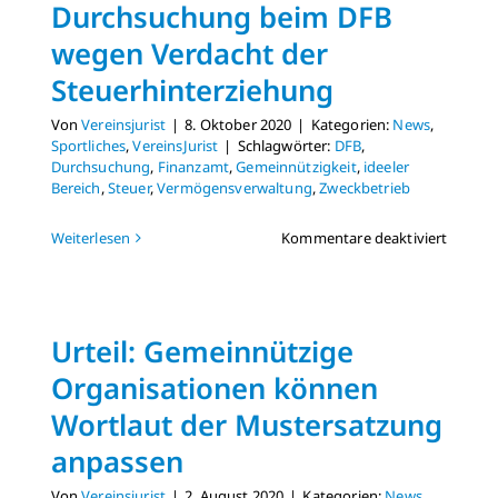
Durchsuchung beim DFB
wegen Verdacht der
Steuerhinterziehung
Von
Vereinsjurist
|
8. Oktober 2020
|
Kategorien:
News
,
Sportliches
,
VereinsJurist
|
Schlagwörter:
DFB
,
Durchsuchung
,
Finanzamt
,
Gemeinnützigkeit
,
ideeler
Bereich
,
Steuer
,
Vermögensverwaltung
,
Zweckbetrieb
für
Weiterlesen
Kommentare deaktiviert
Durchs
beim
DFB
wegen
Urteil: Gemeinnützige
Verdac
der
Organisationen können
Steuerh
Wortlaut der Mustersatzung
anpassen
Von
Vereinsjurist
|
2. August 2020
|
Kategorien:
News
,