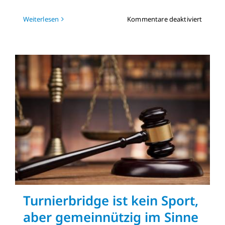
für
Weiterlesen
Kommentare deaktiviert
BFH:
Verein,
der
Frauen
von
Mitglie
ausschl
ist
nicht
gemein
Turnierbridge ist kein Sport,
aber gemeinnützig im Sinne