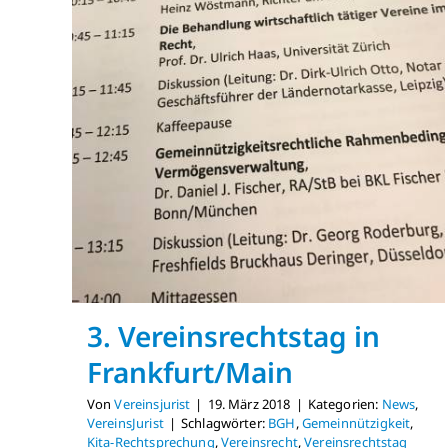
3. Vereinsrechtstag in
Frankfurt/Main
Von
Vereinsjurist
|
19. März 2018
|
Kategorien:
News
,
VereinsJurist
|
Schlagwörter:
BGH
,
Gemeinnützigkeit
,
Kita-Rechtsprechung
,
Vereinsrecht
,
Vereinsrechtstag