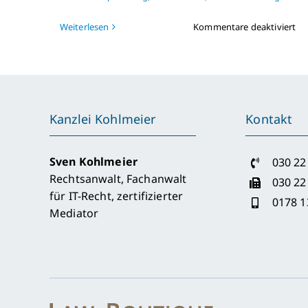
für
Weiterlesen
Kommentare deaktiviert
3.
Ve
in
Fr
Kanzlei Kohlmeier
Kontakt
Sven Kohlmeier
030 22
Rechtsanwalt, Fachanwalt
030 22
für IT-Recht, zertifizierter
0178 1
Mediator