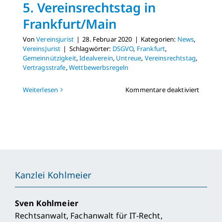
5. Vereinsrechtstag in
Frankfurt/Main
Von
Vereinsjurist
|
28. Februar 2020
|
Kategorien:
News
,
VereinsJurist
|
Schlagwörter:
DSGVO
,
Frankfurt
,
Gemeinnützigkeit
,
Idealverein
,
Untreue
,
Vereinsrechtstag
,
Vertragsstrafe
,
Wettbewerbsregeln
für
Weiterlesen
Kommentare deaktiviert
5.
Vereins
in
Frankf
Kanzlei Kohlmeier
Sven Kohlmeier
Rechtsanwalt, Fachanwalt für IT-Recht,