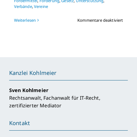
Fördermittel
,
Förderung
,
Gesetz
,
Unterstützung
,
Verbände
,
Vereine
für
Weiterlesen
Kommentare deaktiviert
Stiftun
zur
Unters
des
Ehrena
und
von
Verein
Kanzlei Kohlmeier
Sven Kohlmeier
Rechtsanwalt, Fachanwalt für IT-Recht,
zertifizierter Mediator
Kontakt