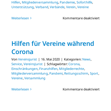
Hilfen
,
Mitgliederversammlung
,
Pandemie
,
Soforthilfe
,
Unterstützung
,
Verband
,
Verbände
,
Verein
,
Vereine
für
Weiterlesen
Kommentare deaktiviert
Hilfen
für
Vereine
währen
Hilfen für Vereine während
Corona
Corona
Von
Vereinsjurist
|
16. Mai 2020
|
Kategorien:
News
,
Service
,
VereinsJurist
|
Schlagwörter:
Corona
,
Einschränkungen
,
Finanzhilfen
,
Mitgliederrechte
,
Mitgliederversammlung
,
Pandemi
,
Rettungsschirm
,
Sport
,
Vereine
,
Versammlung
für
Weiterlesen
Kommentare deaktiviert
Hilfen
für
Vereine
währen