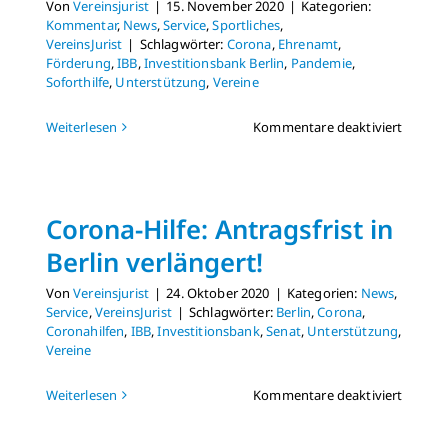
Von
Vereinsjurist
|
15. November 2020
|
Kategorien:
Kommentar
,
News
,
Service
,
Sportliches
,
VereinsJurist
|
Schlagwörter:
Corona
,
Ehrenamt
,
Förderung
,
IBB
,
Investitionsbank Berlin
,
Pandemie
,
Soforthilfe
,
Unterstützung
,
Vereine
für
Weiterlesen
Kommentare deaktiviert
Soforthi
für
Berline
Vereine
Corona-Hilfe: Antragsfrist in
durch
die
Berlin verlängert!
IBB
Von
Vereinsjurist
|
24. Oktober 2020
|
Kategorien:
News
,
Service
,
VereinsJurist
|
Schlagwörter:
Berlin
,
Corona
,
Coronahilfen
,
IBB
,
Investitionsbank
,
Senat
,
Unterstützung
,
Vereine
für
Weiterlesen
Kommentare deaktiviert
Corona
Hilfe: