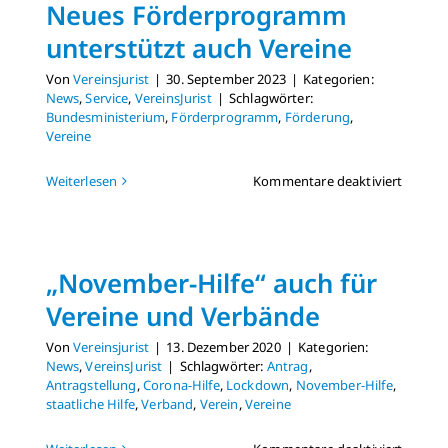
Neues Förderprogramm
unterstützt auch Vereine
Von
Vereinsjurist
|
30. September 2023
|
Kategorien:
News
,
Service
,
VereinsJurist
|
Schlagwörter:
Bundesministerium
,
Förderprogramm
,
Förderung
,
Vereine
für
Weiterlesen
Kommentare deaktiviert
Neues
Förder
unterst
auch
„November-Hilfe“ auch für
Vereine
Vereine und Verbände
Von
Vereinsjurist
|
13. Dezember 2020
|
Kategorien:
News
,
VereinsJurist
|
Schlagwörter:
Antrag
,
Antragstellung
,
Corona-Hilfe
,
Lockdown
,
November-Hilfe
,
staatliche Hilfe
,
Verband
,
Verein
,
Vereine