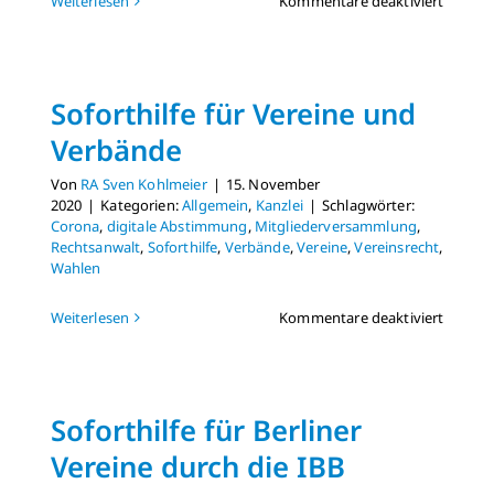
für
Weiterlesen
Kommentare deaktiviert
„Novem
Hilfe“
auch
für
Soforthilfe für Vereine und
Vereine
und
Verbände
Verbän
Von
RA Sven Kohlmeier
|
15. November
2020
|
Kategorien:
Allgemein
,
Kanzlei
|
Schlagwörter:
Corona
,
digitale Abstimmung
,
Mitgliederversammlung
,
Rechtsanwalt
,
Soforthilfe
,
Verbände
,
Vereine
,
Vereinsrecht
,
Wahlen
für
Weiterlesen
Kommentare deaktiviert
Soforthi
für
Vereine
und
Soforthilfe für Berliner
Verbän
Vereine durch die IBB