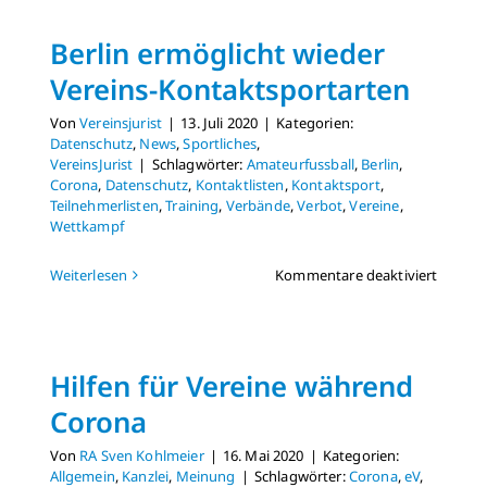
Antrags
in
Berlin ermöglicht wieder
Berlin
verläng
Vereins-Kontaktsportarten
Von
Vereinsjurist
|
13. Juli 2020
|
Kategorien:
Datenschutz
,
News
,
Sportliches
,
VereinsJurist
|
Schlagwörter:
Amateurfussball
,
Berlin
,
Corona
,
Datenschutz
,
Kontaktlisten
,
Kontaktsport
,
Teilnehmerlisten
,
Training
,
Verbände
,
Verbot
,
Vereine
,
Wettkampf
für
Weiterlesen
Kommentare deaktiviert
Berlin
ermögl
wieder
Vereins
Hilfen für Vereine während
Kontak
Corona
Von
RA Sven Kohlmeier
|
16. Mai 2020
|
Kategorien:
Allgemein
,
Kanzlei
,
Meinung
|
Schlagwörter:
Corona
,
eV
,