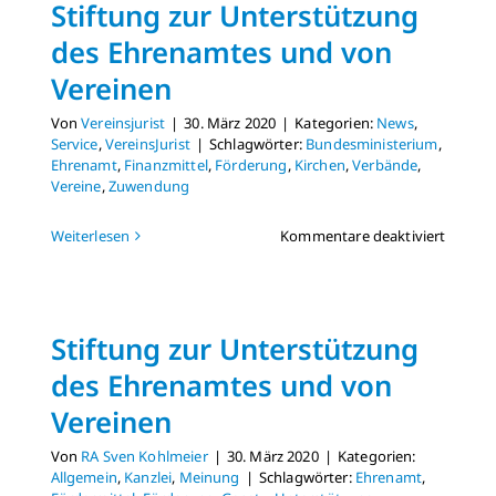
Stiftung zur Unterstützung
Corona
des Ehrenamtes und von
Vereinen
Von
Vereinsjurist
|
30. März 2020
|
Kategorien:
News
,
Service
,
VereinsJurist
|
Schlagwörter:
Bundesministerium
,
Ehrenamt
,
Finanzmittel
,
Förderung
,
Kirchen
,
Verbände
,
Vereine
,
Zuwendung
für
Weiterlesen
Kommentare deaktiviert
Stiftun
zur
Unters
des
Stiftung zur Unterstützung
Ehrena
und
des Ehrenamtes und von
von
Vereinen
Verein
Von
RA Sven Kohlmeier
|
30. März 2020
|
Kategorien:
Allgemein
,
Kanzlei
,
Meinung
|
Schlagwörter:
Ehrenamt
,