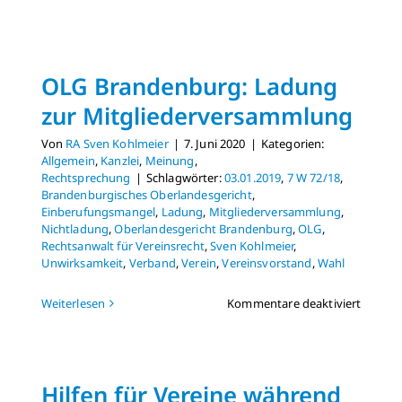
IMLA-
Konfere
Data
Protect
OLG Brandenburg: Ladung
Privacy
&
zur Mitgliederversammlung
Cyberse
Von
RA Sven Kohlmeier
|
7. Juni 2020
|
Kategorien:
Allgemein
,
Kanzlei
,
Meinung
,
Rechtsprechung
|
Schlagwörter:
03.01.2019
,
7 W 72/18
,
Brandenburgisches Oberlandesgericht
,
Einberufungsmangel
,
Ladung
,
Mitgliederversammlung
,
Nichtladung
,
Oberlandesgericht Brandenburg
,
OLG
,
Rechtsanwalt für Vereinsrecht
,
Sven Kohlmeier
,
Unwirksamkeit
,
Verband
,
Verein
,
Vereinsvorstand
,
Wahl
für
Weiterlesen
Kommentare deaktiviert
OLG
Brande
Ladun
zur
Hilfen für Vereine während
Mitgli