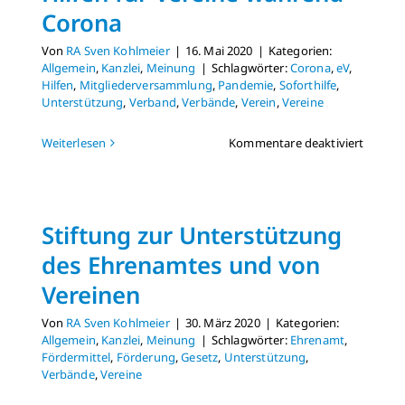
Corona
Von
RA Sven Kohlmeier
|
16. Mai 2020
|
Kategorien:
Allgemein
,
Kanzlei
,
Meinung
|
Schlagwörter:
Corona
,
eV
,
Hilfen
,
Mitgliederversammlung
,
Pandemie
,
Soforthilfe
,
Unterstützung
,
Verband
,
Verbände
,
Verein
,
Vereine
für
Weiterlesen
Kommentare deaktiviert
Hilfen
für
Vereine
währen
Stiftung zur Unterstützung
Corona
des Ehrenamtes und von
Vereinen
Von
RA Sven Kohlmeier
|
30. März 2020
|
Kategorien:
Allgemein
,
Kanzlei
,
Meinung
|
Schlagwörter:
Ehrenamt
,
Fördermittel
,
Förderung
,
Gesetz
,
Unterstützung
,
Verbände
,
Vereine