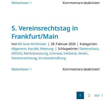
für
Weiterlesen
Kommentare deaktiviert
Stiftun
zur
Unters
des
5. Vereinsrechtstag in
Ehrena
und
Frankfurt/Main
von
Verein
Von
RA Sven Kohlmeier
|
28. Februar 2020
|
Kategorien:
Allgemein
,
Kanzlei
,
Meinung
|
Schlagwörter:
Datenschutz
,
DSGVO
,
Rechtsberatung
,
Untreue
,
Verband
,
Verein
,
Vereinsrechtstag
,
Vorstandshaftung
für
Weiterlesen
Kommentare deaktiviert
5.
Vereins
in
Frankf
1
2
Vor