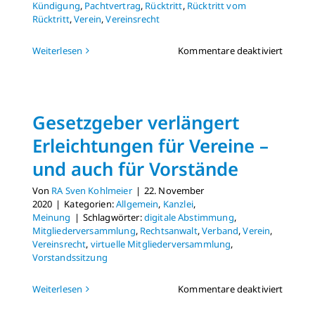
Kündigung
,
Pachtvertrag
,
Rücktritt
,
Rücktritt vom
Rücktritt
,
Verein
,
Vereinsrecht
für
Weiterlesen
Kommentare deaktiviert
Gartenf
Kein
Rücktri
vom
Gesetzgeber verlängert
Rücktri
Erleichtungen für Vereine –
und auch für Vorstände
Von
RA Sven Kohlmeier
|
22. November
2020
|
Kategorien:
Allgemein
,
Kanzlei
,
Meinung
|
Schlagwörter:
digitale Abstimmung
,
Mitgliederversammlung
,
Rechtsanwalt
,
Verband
,
Verein
,
Vereinsrecht
,
virtuelle Mitgliederversammlung
,
Vorstandssitzung
für
Weiterlesen
Kommentare deaktiviert
Gesetz