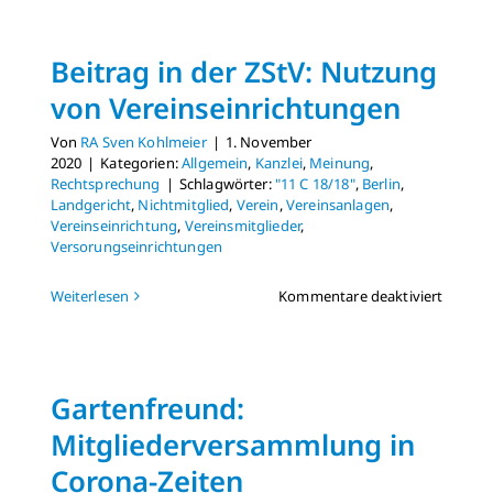
verläng
Erleich
für
Beitrag in der ZStV: Nutzung
Vereine
–
von Vereinseinrichtungen
und
auch
Von
RA Sven Kohlmeier
|
1. November
für
2020
|
Kategorien:
Allgemein
,
Kanzlei
,
Meinung
,
Vorstä
Rechtsprechung
|
Schlagwörter:
"11 C 18/18"
,
Berlin
,
Landgericht
,
Nichtmitglied
,
Verein
,
Vereinsanlagen
,
Vereinseinrichtung
,
Vereinsmitglieder
,
Versorungseinrichtungen
für
Weiterlesen
Kommentare deaktiviert
Beitrag
in
der
ZStV:
Gartenfreund:
Nutzun
von
Mitgliederversammlung in
Vereins
Corona-Zeiten