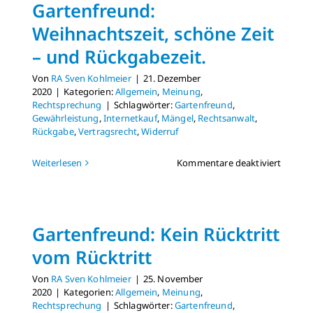
Gartenfreund:
Weihnachtszeit, schöne Zeit
– und Rückgabezeit.
Von
RA Sven Kohlmeier
|
21. Dezember
2020
|
Kategorien:
Allgemein
,
Meinung
,
Rechtsprechung
|
Schlagwörter:
Gartenfreund
,
Gewährleistung
,
Internetkauf
,
Mängel
,
Rechtsanwalt
,
Rückgabe
,
Vertragsrecht
,
Widerruf
für
Weiterlesen
Kommentare deaktiviert
Gartenf
Weihnac
schöne
Zeit
Gartenfreund: Kein Rücktritt
–
und
vom Rücktritt
Rückgab
Von
RA Sven Kohlmeier
|
25. November
2020
|
Kategorien:
Allgemein
,
Meinung
,
Rechtsprechung
|
Schlagwörter:
Gartenfreund
,