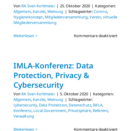
Von
RA Sven Kohlmeier
|
25. Oktober 2020
|
Kategorien:
Allgemein
,
Kanzlei
,
Meinung
|
Schlagwörter:
Corona
,
Hygienekonzept
,
Mitgliederversammlung
,
Verein
,
virtuelle
Mitgliederversammlung
für
Weiterlesen
Kommentare deaktiviert
Gartenf
Mitgli
in
Corona
IMLA-Konferenz: Data
Zeiten
Protection, Privacy &
Cybersecurity
Von
RA Sven Kohlmeier
|
5. Oktober 2020
|
Kategorien:
Allgemein
,
Kanzlei
,
Meinung
|
Schlagwörter:
cybersecurity
,
Data Protection
,
Datenschutz
,
IMLA
,
Konferenz
,
Local Government
,
Privatsphäre
,
Referent
,
Verwaltung
für
Weiterlesen
Kommentare deaktiviert