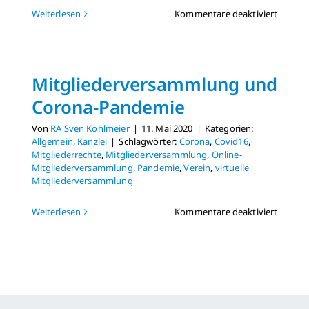
für
Weiterlesen
Kommentare deaktiviert
Hilfen
für
Vereine
währen
Mitgliederversammlung und
Corona
Corona-Pandemie
Von
RA Sven Kohlmeier
|
11. Mai 2020
|
Kategorien:
Allgemein
,
Kanzlei
|
Schlagwörter:
Corona
,
Covid16
,
Mitgliederrechte
,
Mitgliederversammlung
,
Online-
Mitgliederversammlung
,
Pandemie
,
Verein
,
virtuelle
Mitgliederversammlung
für
Weiterlesen
Kommentare deaktiviert
Mitgli
und
Corona
Pandem