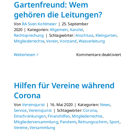
Gartenfreund: Wem
gehören die Leitungen?
Von
RA Sven Kohlmeier
|
25. September
2020
|
Kategorien:
Allgemein
,
Kanzlei
,
Rechtsprechung
|
Schlagwörter:
Anschluss
,
Kleingarten
,
Mitgliederrechte
,
Verein
,
Vorstand
,
Wasserleitung
für
Weiterlesen
Kommentare deaktiviert
Gartenf
Wem
gehöre
die
Hilfen für Vereine während
Leitun
Corona
Von
Vereinsjurist
|
16. Mai 2020
|
Kategorien:
News
,
Service
,
VereinsJurist
|
Schlagwörter:
Corona
,
Einschränkungen
,
Finanzhilfen
,
Mitgliederrechte
,
Mitgliederversammlung
,
Pandemi
,
Rettungsschirm
,
Sport
,
Vereine
,
Versammlung