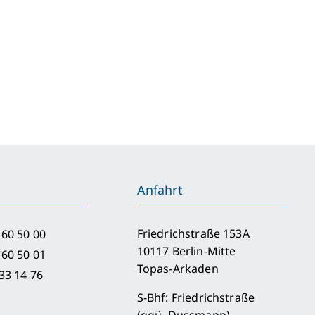
rtenfreund:
ihnachtszeit,
höne
t
d
Anfahrt
ckgabezeit.
Friedrichstraße 153A
 60 50 00
10117 Berlin-Mitte
 60 50 01
Topas-Arkaden
33 14 76
S-Bhf: Friedrichstraße