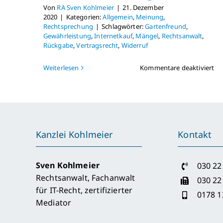
Von
RA Sven Kohlmeier
|
21. Dezember
2020
|
Kategorien:
Allgemein
,
Meinung
,
Rechtsprechung
|
Schlagwörter:
Gartenfreund
,
Gewährleistung
,
Internetkauf
,
Mängel
,
Rechtsanwalt
,
Rückgabe
,
Vertragsrecht
,
Widerruf
für
Weiterlesen
Kommentare deaktiviert
Ga
We
sc
Zei
–
un
Kanzlei Kohlmeier
Kontakt
Rü
Sven Kohlmeier
030 22
Rechtsanwalt, Fachanwalt
030 22
für IT-Recht, zertifizierter
0178 1
Mediator