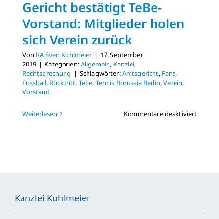
Gericht bestätigt TeBe-
Vorstand: Mitglieder holen
sich Verein zurück
Von
RA Sven Kohlmeier
|
17. September
2019
|
Kategorien:
Allgemein
,
Kanzlei
,
Rechtsprechung
|
Schlagwörter:
Amtsgericht
,
Fans
,
Fussball
,
Rücktritt
,
Tebe
,
Tennis Borussia Berlin
,
Verein
,
Vorstand
für
Weiterlesen
Kommentare deaktiviert
Gericht
bestäti
TeBe-
Vorstan
Mitglie
holen
sich
Verein
Kanzlei Kohlmeier
zurück