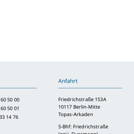
richt
tätigt
Be-
rstand:
tglieder
len
Anfahrt
h
rein
rück
Friedrichstraße 153A
 60 50 00
10117 Berlin-Mitte
 60 50 01
Topas-Arkaden
33 14 76
S-Bhf: Friedrichstraße