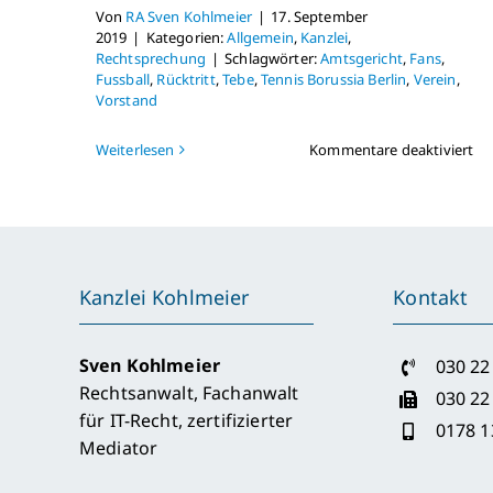
Von
RA Sven Kohlmeier
|
17. September
2019
|
Kategorien:
Allgemein
,
Kanzlei
,
Rechtsprechung
|
Schlagwörter:
Amtsgericht
,
Fans
,
Fussball
,
Rücktritt
,
Tebe
,
Tennis Borussia Berlin
,
Verein
,
Vorstand
für
Weiterlesen
Kommentare deaktiviert
Ge
bes
Te
Vo
Mi
ho
Kanzlei Kohlmeier
Kontakt
sic
Ve
zu
Sven Kohlmeier
030 22
Rechtsanwalt, Fachanwalt
030 22
für IT-Recht, zertifizierter
0178 1
Mediator