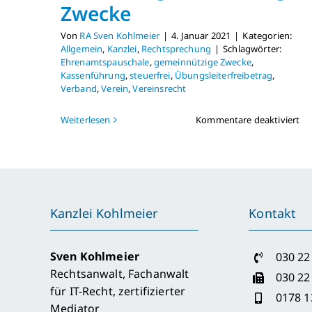
Zwecke
Von
RA Sven Kohlmeier
|
4. Januar 2021
|
Kategorien:
Allgemein
,
Kanzlei
,
Rechtsprechung
|
Schlagwörter:
Ehrenamtspauschale
,
gemeinnützige Zwecke
,
Kassenführung
,
steuerfrei
,
Übungsleiterfreibetrag
,
Verband
,
Verein
,
Vereinsrecht
für
Weiterlesen
Kommentare deaktiviert
20
Hö
Eh
un
ne
ge
Kanzlei Kohlmeier
Kontakt
Zw
Sven Kohlmeier
030 22
Rechtsanwalt, Fachanwalt
030 22
für IT-Recht, zertifizierter
0178 1
Mediator