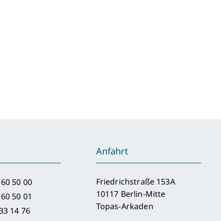
21:
here
renamtspauschale
d
ue
meinnützige
Anfahrt
ecke
Friedrichstraße 153A
 60 50 00
10117 Berlin-Mitte
 60 50 01
Topas-Arkaden
33 14 76