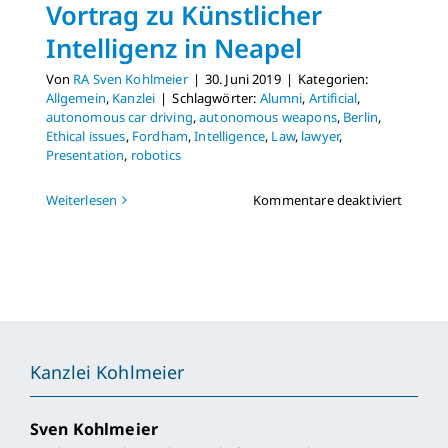
Vortrag zu Künstlicher
Intelligenz in Neapel
Von
RA Sven Kohlmeier
|
30. Juni 2019
|
Kategorien:
Allgemein
,
Kanzlei
|
Schlagwörter:
Alumni
,
Artificial
,
autonomous car driving
,
autonomous weapons
,
Berlin
,
Ethical issues
,
Fordham
,
Intelligence
,
Law
,
lawyer
,
Presentation
,
robotics
für
Weiterlesen
Kommentare deaktiviert
Vortra
zu
Künstli
Intellig
in
Neapel
Kanzlei Kohlmeier
Sven Kohlmeier