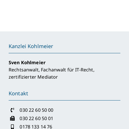
Wie
der
Verein
Kosten
und
Zeit
beim
Notar
Kanzlei Kohlmeier
spart
Sven Kohlmeier
Rechtsanwalt, Fachanwalt für IT-Recht,
zertifizierter Mediator
Kontakt
030 22 60 50 00
030 22 60 50 01
0178 133 14 76