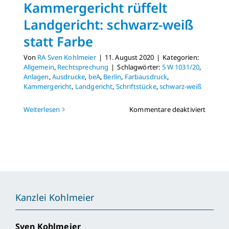
Kammergericht rüffelt
Landgericht: schwarz-weiß
statt Farbe
Von
RA Sven Kohlmeier
|
11. August 2020
|
Kategorien:
Allgemein
,
Rechtsprechung
|
Schlagwörter:
5 W 1031/20
,
Anlagen
,
Ausdrucke
,
beA
,
Berlin
,
Farbausdruck
,
Kammergericht
,
Landgericht
,
Schriftstücke
,
schwarz-weiß
für
Weiterlesen
Kommentare deaktiviert
Kammer
rüffelt
Landger
schwar
weiß
statt
Farbe
Kanzlei Kohlmeier
Sven Kohlmeier