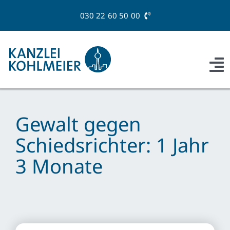
Zum
030 22 60 50 00
Inhalt
springen
To
Na
Profil
Gewalt gegen
Recht
Schiedsrichter: 1 Jahr
Swiss-Desk
3 Monate
Special Services
Magazin
Kontakt